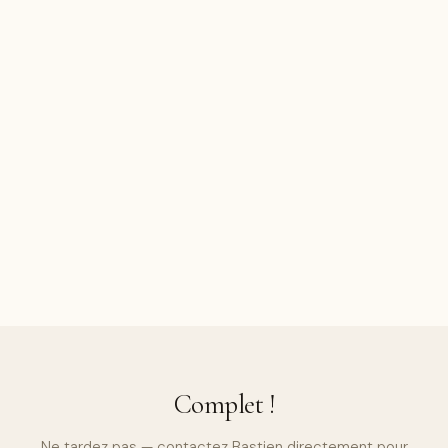
Complet !
Ne tardez pas — contactez Bastien directement pour