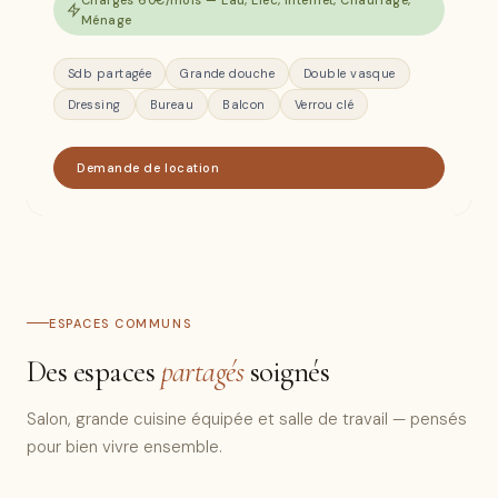
Charges 60€/mois — Eau, Élec, Internet, Chauffage,
Ménage
Sdb partagée
Grande douche
Double vasque
Dressing
Bureau
Balcon
Verrou clé
Demande de location
ESPACES COMMUNS
Des espaces
partagés
soignés
Salon, grande cuisine équipée et salle de travail — pensés
pour bien vivre ensemble.