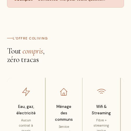
L'OFFRE COLIVING
Tout
compris
,
zéro tracas
Eau, gaz,
Ménage
Wifi &
électricité
des
Streaming
communs
Aucun
Fibre +
contrat à
streaming
Service
ouvrir
inclus