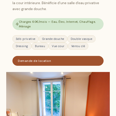
la cour intérieure. Bénéficie d'une salle d'eau privative
avec grande douche.
Charges 60€/mois — Eau, Élec, Internet, Chauffage,
Ménage
Sdb privative
Grande douche
Double vasque
Dressing
Bureau
Vue cour
Verrou clé
Demande de location